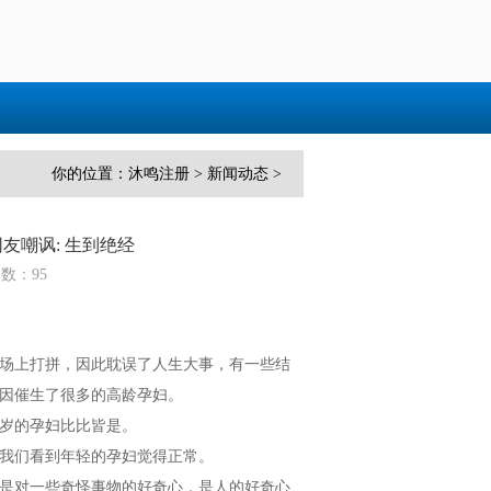
你的位置：
沐鸣注册
>
新闻动态
>
友嘲讽: 生到绝经
次数：95
场上打拼，因此耽误了人生大事，有一些结
因催生了很多的高龄孕妇。
5岁的孕妇比比皆是。
我们看到年轻的孕妇觉得正常。
是对一些奇怪事物的好奇心，是人的好奇心