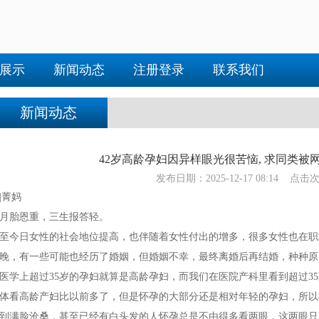
展示
新闻动态
注册登录
联系我们
新闻动态
42岁高龄孕妇因异样眼光很苦恼, 求同类被网
发布日期：2025-12-17 08:14 点击
|菁妈
月胎恩重，三生报答轻。
至今日女性的社会地位提高，也伴随着女性付出的增多，很多女性也在职
晚，有一些可能也经历了婚姻，但婚姻不幸，最终离婚后再结婚，种种原
医学上超过35岁的孕妇就算是高龄孕妇，而我们在医院产科里看到超过3
体看高龄产妇比以前多了，但是怀孕的大部分还是相对年轻的孕妇，所以
到满脸沧桑，甚至已经有白头发的人怀孕总是不由得多看两眼，这两眼只