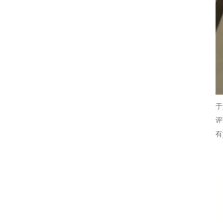
于
评
有