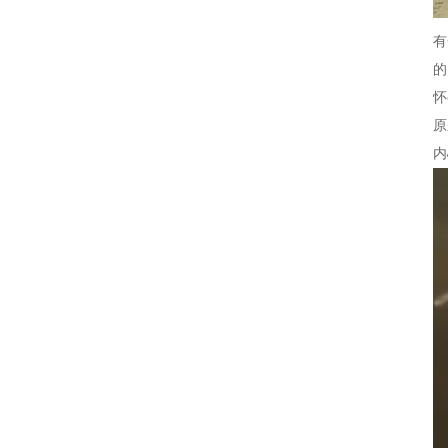
有
的
怀
原
内