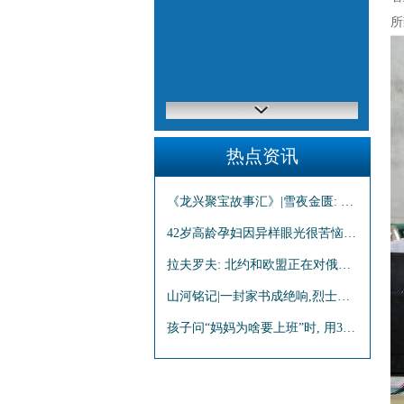
所
热点资讯
《龙兴聚宝故事汇》|雪夜金匮: 一个皇后与一把从未落下的斧
42岁高龄孕妇因异样眼光很苦恼, 求同类被网友嘲讽: 生到绝经
拉夫罗夫: 北约和欧盟正在对俄罗斯发动战争
山河铭记|一封家书成绝响,烈士牺牲多年葬何方?_大皖新闻 | 安徽网
孩子问“妈妈为啥要上班”时, 用3句话来回答, 娃将来的格局更大