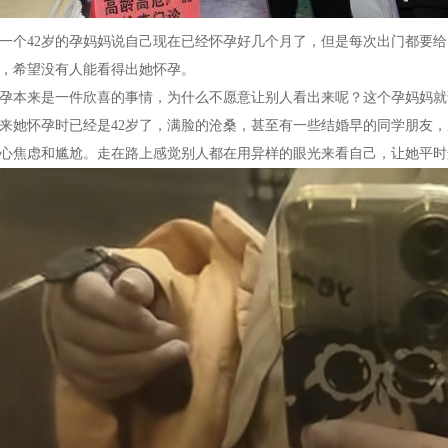
一个42岁的孕妈妈说自己现在已经怀孕好几个月了，但是每次出门都要
，希望没有人能看得出她怀孕。
孕本来是一件欣喜的事情，为什么不愿意让别人看出来呢？这个孕妈妈就
来她怀孕时已经是42岁了，满脸的沧桑，甚至有一些结婚早的同学朋友
心焦虑和尴尬。走在路上感觉别人都在用异样的眼光来看自己，让她平时