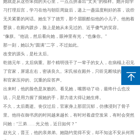
她就是从这些笨拙的关心里，一点点拼凑出“丈夫”的模样。她开始学
习打理后宫，学习在他与朝臣周旋后，递上一盏温度刚好的茶，说些
无关紧要的闲话。她生下了德芳，那个眉眼酷似他的小儿子。他抱着
婴孩，在殿内踱步，脸上是她从未见过的、近乎傻气的笑容。
“像朕。”他说，然后看向她，眼神里有光，“也像你。”
那一刻，她以为“圆满”二字，不过如此。
改变的源头，是杜太后。
乾德元年，太后病重。那个精明强干了一辈子的女人，在病榻上召见
了官家，屏退左右，密谈良久。宋氏候在殿外，只听见断续的咳嗽，
和官家压抑的、沉重的应答声。
出来时，他的脸色是灰败的。看见她，嘴唇动了动，最终什么也没
说，只是用力握了握她的手，那力道大得让她生疼。
不久，太后薨逝。丧仪过后，官家身上那层沉郁，仿佛浸到了骨子
里。他待在御书房的时间越来越长，有时对着虚空发呆，有时会突然
问她：“三弟……光义他，近日如何？”
赵光义，晋王，他的亲弟弟。她隐约觉得不安，却不知这不安从何而